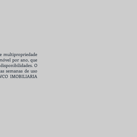
de multipropriedade
imóvel por ano, que
isponibilidades. O
 das semanas de uso
a VCO IMOBILIARIA