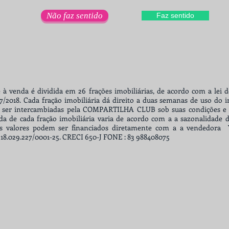
Não faz sentido
Faz sentido
 à venda é dividida em 26 frações imobiliárias, de acordo com a lei 
7/2018. Cada fração imobiliária dá direito a duas semanas de uso do 
ser intercambiadas pela COMPARTILHA CLUB sob suas condições e d
da de cada fração imobiliária varia de acordo com a a sazonalidade
 Os valores podem ser financiados diretamente com a a vendedor
18.029.227/0001-25. CRECI 650-J FONE : 83 988408075